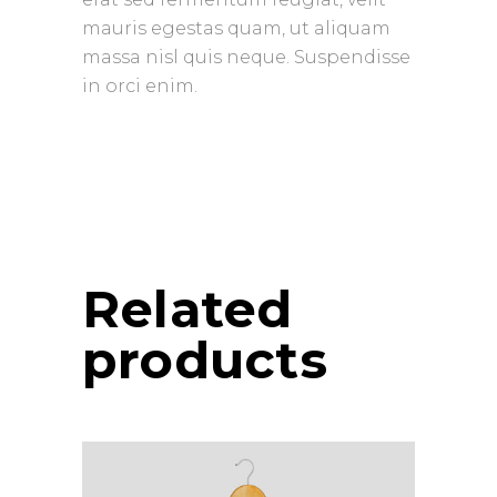
mauris egestas quam, ut aliquam
massa nisl quis neque. Suspendisse
in orci enim.
Related
products