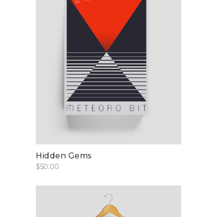
add to cart
Hidden Gems
$
50.00