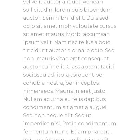
vel velit auctor aliquet. Aenean
sollicitudin, lorem quis bibendum
auctor. Sem nibh id elit. Duis sed
odio sit amet nibh vulputate cursus
sit amet mauris. Morbi accumsan
ipsum velit. Nam nec tellus a odio
tincidunt auctor a ornare odio. Sed
non mauris vitae erat consequat
auctor eu in elit. Class aptent taciti
sociosqu ad litora torquent per
conubia nostra, per inceptos
himenaeos. Mauris in erat justo.
Nullam ac urna eu felis dapibus
condimentum sit amet a augue.
Sed non neque elit. Sed ut
imperdiet nisi. Proin condimentum
fermentum nunc. Etiam pharetra,
erat sed fermentum feugiat, velit