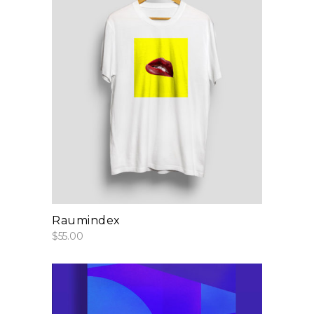
add to cart
Raumindex
$
55.00