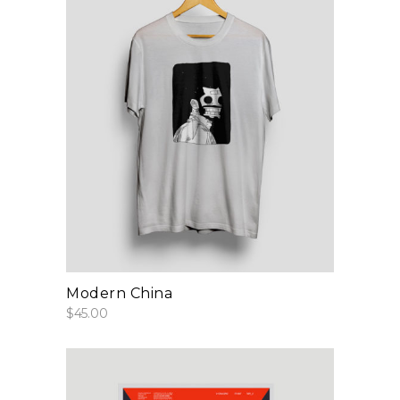
add to cart
Modern China
$
45.00