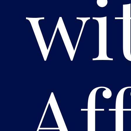
wi
Aff