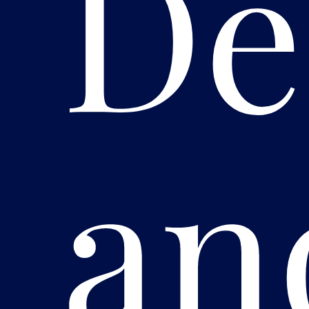
De
an