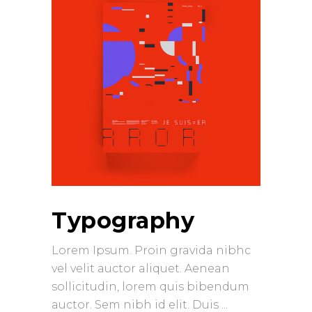
Typography
Lorem Ipsum. Proin gravida nibhc
vel velit auctor aliquet. Aenean
sollicitudin, lorem quis bibendum
auctor. Sem nibh id elit. Duis