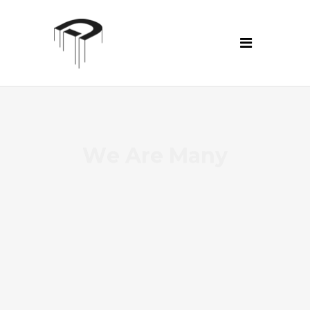
W
e
A
r
e
M
a
n
y
B
u
t
W
e
A
c
t
As One.