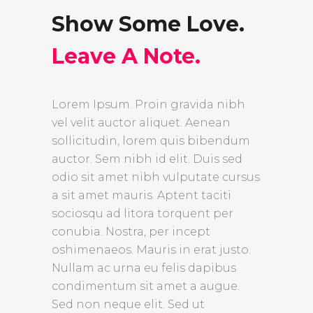
Show Some Love.
Leave A Note.
Lorem Ipsum. Proin gravida nibh
vel velit auctor aliquet. Aenean
sollicitudin, lorem quis bibendum
auctor. Sem nibh id elit. Duis sed
odio sit amet nibh vulputate cursus
a sit amet mauris. Aptent taciti
sociosqu ad litora torquent per
conubia. Nostra, per incept
oshimenaeos. Mauris in erat justo.
Nullam ac urna eu felis dapibus
condimentum sit amet a augue.
Sed non neque elit. Sed ut