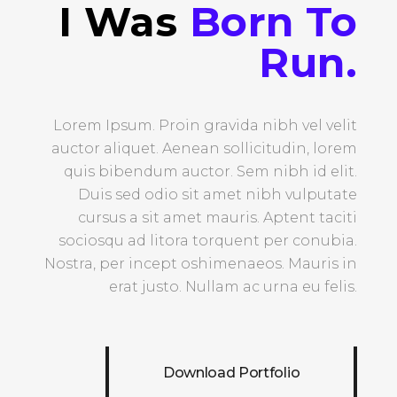
I Was
Born To
Run.
Lorem Ipsum. Proin gravida nibh vel velit
auctor aliquet. Aenean sollicitudin, lorem
quis bibendum auctor. Sem nibh id elit.
Duis sed odio sit amet nibh vulputate
cursus a sit amet mauris. Aptent taciti
sociosqu ad litora torquent per conubia.
Nostra, per incept oshimenaeos. Mauris in
erat justo. Nullam ac urna eu felis.
Download Portfolio