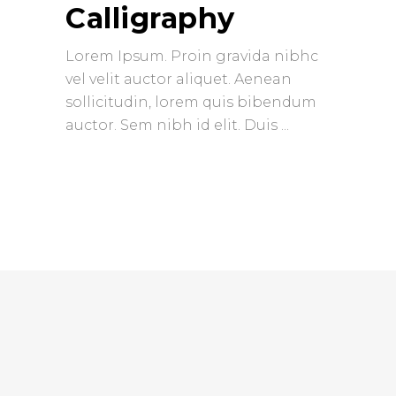
Calligraphy
Lorem Ipsum. Proin gravida nibhc
vel velit auctor aliquet. Aenean
sollicitudin, lorem quis bibendum
auctor. Sem nibh id elit. Duis