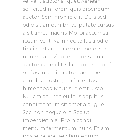
vel velit auctor aliquet. Aenean
sollicitudin, lorem quis bibendum
auctor. Sem nibh id elit. Duis sed
odio sit amet nibh vulputate cursus
a sit amet mauris. Morbi accumsan
ipsum velit. Nam nec tellus a odio
tincidunt auctor ornare odio. Sed
non mauris vitae erat consequat
auctor eu in elit. Class aptent taciti
sociosqu ad litora torquent per
conubia nostra, per inceptos
himenaeos. Mauris in erat justo.
Nullam ac urna eu felis dapibus
condimentum sit amet a augue.
Sed non neque elit. Sed ut
imperdiet nisi. Proin condi
mentum fermentum. nunc. Etiam
pharetra, erat sed fermentum